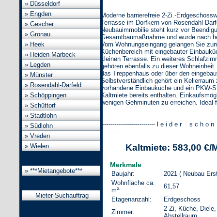
» Düsseldorf
» Engden
Moderne barrierefreie 2-Zi.-Erdgeschoss
Terrasse im Dorfkern von Rosendahl-Darf
» Gescher
Neubauimmobilie steht kurz vor Beendig
» Gronau
Gesamtbaumaßnahme und wurde nach he
Vom Wohnungseingang gelangen Sie zu
» Heek
Küchenbereich mit eingebauter Einbaukü
» Heiden-Marbeck
kleinen Terrasse. Ein weiteres Schlafzi
» Legden
gehören ebenfalls zu dieser Wohneinheit. 
das Treppenhaus oder über den eingebaut
» Münster
Selbstverständlich gehört ein Kellerraum
» Rosendahl-Darfeld
vorhandene Einbauküche und ein PKW-Stel
Kaltmiete bereits enthalten. Einkaufsmög
» Schöppingen
wenigen Gehminuten zu erreichen. Ideal 
» Schüttorf
» Stadtlohn
---------------------------- l e i d e r s c h o 
» Südlohn
----------
» Vreden
Kaltmiete: 583,00 €/
» Wielen
Merkmale
» ***Mietangebote***
Baujahr:
2021 ( Neubau Ers
Wohnfläche ca.
61,57
m²:
Mieter-Suchauftrag
Etagenanzahl:
Erdgeschoss
2-Zi, Küche, Diele
Zimmer:
Abstellraum