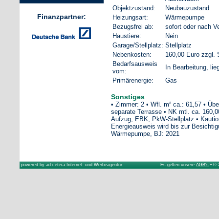
Objektzustand:
Neubauzustand
Finanzpartner:
Heizungsart:
Wärmepumpe
Bezugsfrei ab:
sofort oder nach V
Haustiere:
Nein
Garage/Stellplatz:
Stellplatz
Nebenkosten:
160,00 Euro zzgl. 
Bedarfsausweis
In Bearbeitung, lie
vom:
Primärenergie:
Gas
Sonstiges
• Zimmer: 2 • Wfl. m² ca.: 61,57 • Übe
separate Terrasse • NK mtl. ca. 160,0
Aufzug, EBK, PkW-Stellplatz • Kautio
Energieausweis wird bis zur Besichtigu
Wärmepumpe, BJ: 2021
powered by
ad-cetera Internet- und Werbeagentur
Es gelten unsere
AGB's
• © 