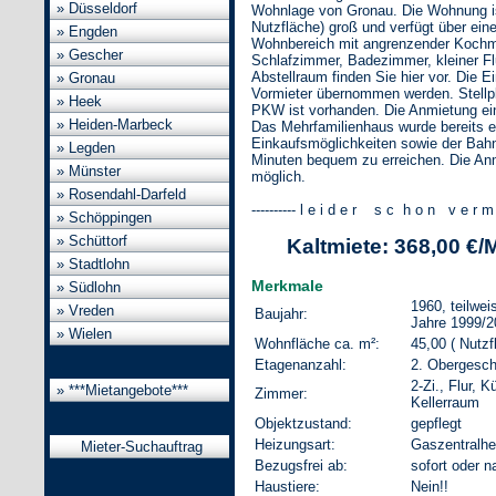
» Düsseldorf
Wohnlage von Gronau. Die Wohnung i
Nutzfläche) groß und verfügt über eine 
» Engden
Wohnbereich mit angrenzender Kochmö
» Gescher
Schlafzimmer, Badezimmer, kleiner Flu
Abstellraum finden Sie hier vor. Die 
» Gronau
Vormieter übernommen werden. Stellpl
» Heek
PKW ist vorhanden. Die Anmietung ein
» Heiden-Marbeck
Das Mehrfamilienhaus wurde bereits en
Einkaufsmöglichkeiten sowie der Bahn
» Legden
Minuten bequem zu erreichen. Die Anm
» Münster
möglich.
» Rosendahl-Darfeld
---------- l e i d e r s c h o n v e r m i e
» Schöppingen
» Schüttorf
Kaltmiete: 368,00 €/
» Stadtlohn
Merkmale
» Südlohn
1960, teilwei
» Vreden
Baujahr:
Jahre 1999/2
» Wielen
Wohnfläche ca. m²:
45,00 ( Nutzf
Etagenanzahl:
2. Obergesc
2-Zi., Flur,
» ***Mietangebote***
Zimmer:
Kellerraum
Objektzustand:
gepflegt
Heizungsart:
Gaszentralhe
Mieter-Suchauftrag
Bezugsfrei ab:
sofort oder 
Haustiere:
Nein!!