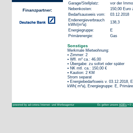
Garage/Stellplatz:
vor der Immob
Nebenkosten:
150,00 Euro z
Finanzpartner:
Bedarfsausweis vom:
03.12.2018
Endenergieverbrauch
138,3
kWh/(m²a):
Energiegruppe:
E
Primärenergie:
Gas
Sonstiges
Merkmale Mietwohnung:
• Zimmer: 2
• Wfl. m² ca.: 46,00
• Übergabe: zu sofort oder später
• NK mtl. ca.: 150,00 €
• Kaution: 2 KM
Strom separat
• Energiebedarfsweis v. 03.12.2018, 
kWh( m²a), Energiegruppe: E, Primäre
powered by
ad-cetera Internet- und Werbeagentur
Es gelten unsere
AGB's
• © 