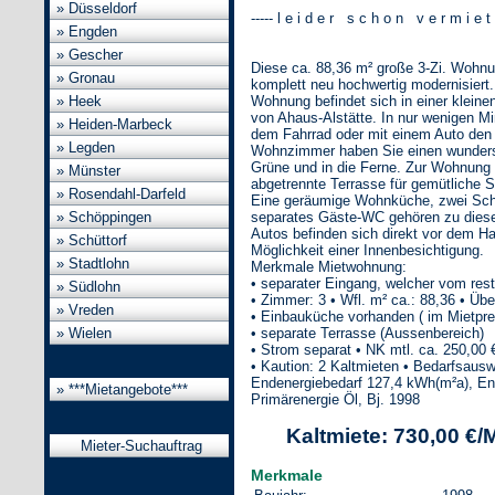
» Düsseldorf
----- l e i d e r s c h o n v e r m i e t e 
» Engden
» Gescher
Diese ca. 88,36 m² große 3-Zi. Wohn
» Gronau
komplett neu hochwertig modernisiert.
Wohnung befindet sich in einer klei
» Heek
von Ahaus-Alstätte. In nur wenigen Mi
» Heiden-Marbeck
dem Fahrrad oder mit einem Auto den
» Legden
Wohnzimmer haben Sie einen wunders
Grüne und in die Ferne. Zur Wohnung 
» Münster
abgetrennte Terrasse für gemütliche 
» Rosendahl-Darfeld
Eine geräumige Wohnküche, zwei Schl
separates Gäste-WC gehören zu dieser
» Schöppingen
Autos befinden sich direkt vor dem H
» Schüttorf
Möglichkeit einer Innenbesichtigung.
» Stadtlohn
Merkmale Mietwohnung:
• separater Eingang, welcher vom restl
» Südlohn
• Zimmer: 3 • Wfl. m² ca.: 88,36 • Übe
» Vreden
• Einbauküche vorhanden ( im Mietprei
• separate Terrasse (Aussenbereich)
» Wielen
• Strom separat • NK mtl. ca. 250,00 
• Kaution: 2 Kaltmieten • Bedarfsausw
Endenergiebedarf 127,4 kWh(m²a), En
» ***Mietangebote***
Primärenergie Öl, Bj. 1998
Kaltmiete: 730,00 €/
Mieter-Suchauftrag
Merkmale