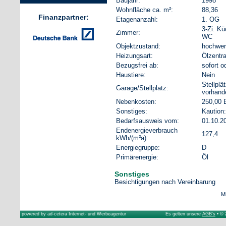
Baujahr:
1998
Wohnfläche ca. m²:
88,36
Finanzpartner:
Etagenanzahl:
1. OG
3-Zi. Kü
Zimmer:
WC
Objektzustand:
hochwert
Heizungsart:
Ölzentr
Bezugsfrei ab:
sofort o
Haustiere:
Nein
Stellplä
Garage/Stellplatz:
vorhand
Nebenkosten:
250,00 E
Sonstiges:
Kaution:
Bedarfsausweis vom:
01.10.2
Endenergieverbrauch
127,4
kWh/(m²a):
Energiegruppe:
D
Primärenergie:
Öl
Sonstiges
Besichtigungen nach Vereinbarung
Mi
powered by
ad-cetera Internet- und Werbeagentur
Es gelten unsere
AGB's
• © 