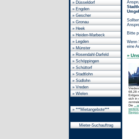
Anspru
» Düsseldorf
Stadt
» Engden
Umge
» Gescher
Sollte
» Gronau
Anspre
» Heek
Bitte 
» Heiden-Marbeck
» Legden
Wenn S
eine A
» Münster
» Rosendahl-Darfeld
» Uns
» Schöppingen
» Schüttorf
» Stadtlohn
» Südlohn
» Vreden
Vreden
68,28 m
» Wielen
Erdges
sich in
zentra
Die
.. w
weiter
» ***Mietangebote***
Region
Mieter-Suchauftrag