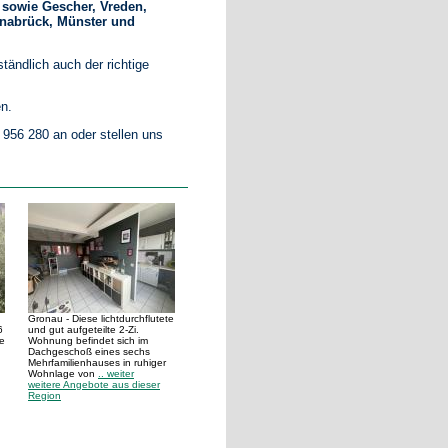
 sowie Gescher, Vreden,
snabrück, Münster und
ständlich auch der richtige
en.
 956 280 an oder stellen uns
Gronau - Diese lichtdurchflutete
6
und gut aufgeteilte 2-Zi.
e
Wohnung befindet sich im
Dachgeschoß eines sechs
Mehrfamilienhauses in ruhiger
Wohnlage von
.. weiter
weitere Angebote aus dieser
Region