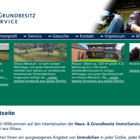
rmenprofil
Service
Gesuche
Kontakt
Impressum
Wi
ie
Ahaus-Wessum - In sehr ruhiger
Ahaus - Diese ca. 100 m² große 4-Zi.
Ros
Wohnlage und guter Nachbarschaft
Wohnung im 1.OG eines
in
befindet sich dieses zu vermietende
Zweifamilienhauses in ruhiger
weiter
freistehende Einfamilienhaus.
Wohnlage und guter Nachbarschaft
sive
..
Insgesamt verfügt die
.. weiter
von Ahaus-Wessum. Die
.. weiter
weitere Angebote aus dieser Region
weitere Angebote aus dieser Region
Region
tseite
ch Willkommen auf den Internetseiten der
Haus- & Grundbesitz ImmoService 
r
aus Ahaus.
eten Ihnen ein ausgewogenes Angebot von
Immobilien
in jeder Größe, jeder 