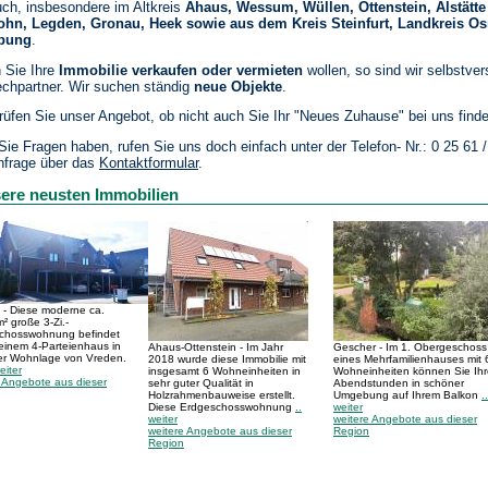
ch, insbesondere im Altkreis
Ahaus, Wessum, Wüllen, Ottenstein, Alstätte
lohn, Legden, Gronau, Heek sowie aus dem Kreis Steinfurt, Landkreis O
bung
.
n Sie Ihre
Immobilie verkaufen oder vermieten
wollen, so sind wir selbstver
chpartner. Wir suchen ständig
neue Objekte
.
prüfen Sie unser Angebot, ob nicht auch Sie Ihr "Neues Zuhause" bei uns find
ie Fragen haben, rufen Sie uns doch einfach unter der Telefon- Nr.: 0 25 61 /
nfrage über das
Kontaktformular
.
ere neusten Immobilien
 - Diese moderne ca.
² große 3-Zi.-
chosswohnung befindet
 einem 4-Parteienhaus in
Ahaus-Ottenstein - Im Jahr
Gescher - Im 1. Obergeschoss
ler Wohnlage von Vreden.
2018 wurde diese Immobilie mit
eines Mehrfamilienhauses mit 
eiter
insgesamt 6 Wohneinheiten in
Wohneinheiten können Sie Ihr
e Angebote aus dieser
sehr guter Qualität in
Abendstunden in schöner
Holzrahmenbauweise erstellt.
Umgebung auf Ihrem Balkon
..
Diese Erdgeschosswohnung
..
weiter
weiter
weitere Angebote aus dieser
weitere Angebote aus dieser
Region
Region